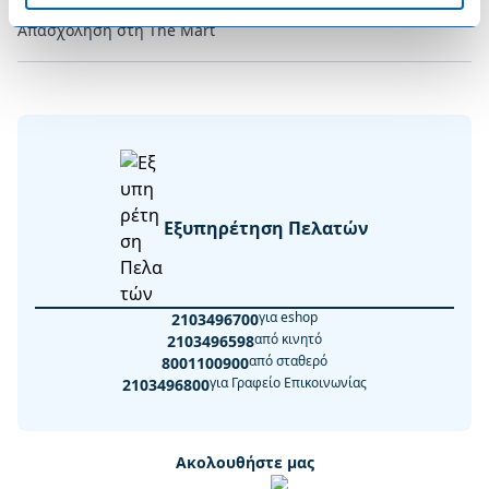
Απασχόληση στη The Mart
Εξυπηρέτηση Πελατών
για eshop
2103496700
από κινητό
2103496598
από σταθερό
8001100900
για Γραφείο Επικοινωνίας
2103496800
Ακολουθήστε μας