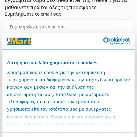
Εγγραφείτε τώρα στο newsletter της TheMart για να
μαθαίνετε πρώτοι όλες τις προσφορές!
Συμπληρώστε το email σας
Επιλέξτε τον τομέα σας
Συμφωνώ και αποδέχομαι τους
Όρους Χρήσης
Αυτή η ιστοσελίδα χρησιμοποιεί cookies
Εγγραφή
Χρησιμοποιούμε cookie για την εξατομίκευση
περιεχομένου και διαφημίσεων, την παροχή λειτουργιών
κοινωνικών μέσων και την ανάλυση της
επισκεψιμότητάς μας. Επιπλέον, μοιραζόμαστε
πληροφορίες που αφορούν τον τρόπο που
χρησιμοποιείτε τον ιστότοπό μας με συνεργάτες
Πληροφορίες
κοινωνικών μέσων, διαφήμισης και αναλύσεων, οι
οποίοι ενδεχομένως να τις συνδυάσουν με άλλες
Όροι & Προϋποθέσεις
πληροφορίες που τους έχετε παραχωρήσει ή τις οποίες