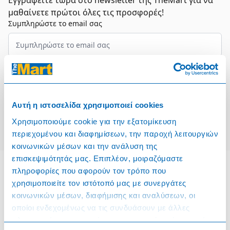
Εγγραφείτε τώρα στο newsletter της TheMart για να
μαθαίνετε πρώτοι όλες τις προσφορές!
Συμπληρώστε το email σας
Επιλέξτε τον τομέα σας
Συμφωνώ και αποδέχομαι τους
Όρους Χρήσης
Αυτή η ιστοσελίδα χρησιμοποιεί cookies
Εγγραφή
Χρησιμοποιούμε cookie για την εξατομίκευση
περιεχομένου και διαφημίσεων, την παροχή λειτουργιών
κοινωνικών μέσων και την ανάλυση της
επισκεψιμότητάς μας. Επιπλέον, μοιραζόμαστε
πληροφορίες που αφορούν τον τρόπο που
χρησιμοποιείτε τον ιστότοπό μας με συνεργάτες
Πληροφορίες
κοινωνικών μέσων, διαφήμισης και αναλύσεων, οι
οποίοι ενδεχομένως να τις συνδυάσουν με άλλες
Όροι & Προϋποθέσεις
πληροφορίες που τους έχετε παραχωρήσει ή τις οποίες