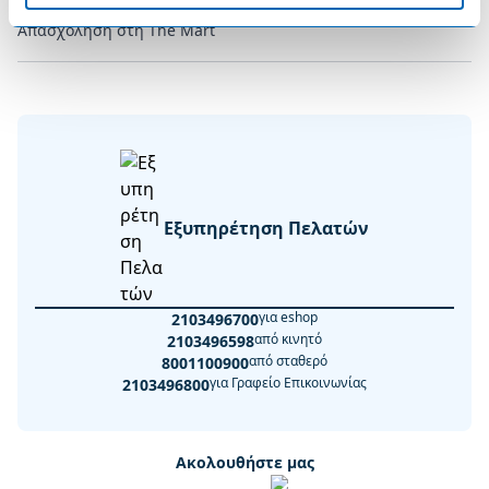
Απασχόληση στη The Mart
Εξυπηρέτηση Πελατών
για eshop
2103496700
από κινητό
2103496598
από σταθερό
8001100900
για Γραφείο Επικοινωνίας
2103496800
Ακολουθήστε μας