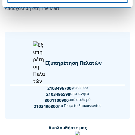
Απασχόληση στη The Mart
Εξυπηρέτηση Πελατών
για eshop
2103496700
από κινητό
2103496598
από σταθερό
8001100900
για Γραφείο Επικοινωνίας
2103496800
Ακολουθήστε μας