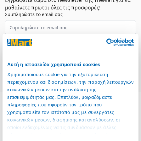
Εγγραφείτε τώρα στο newsletter της TheMart για να
μαθαίνετε πρώτοι όλες τις προσφορές!
Συμπληρώστε το email σας
Επιλέξτε τον τομέα σας
Συμφωνώ και αποδέχομαι τους
Όρους Χρήσης
Αυτή η ιστοσελίδα χρησιμοποιεί cookies
Εγγραφή
Χρησιμοποιούμε cookie για την εξατομίκευση
περιεχομένου και διαφημίσεων, την παροχή λειτουργιών
κοινωνικών μέσων και την ανάλυση της
επισκεψιμότητάς μας. Επιπλέον, μοιραζόμαστε
πληροφορίες που αφορούν τον τρόπο που
χρησιμοποιείτε τον ιστότοπό μας με συνεργάτες
Πληροφορίες
κοινωνικών μέσων, διαφήμισης και αναλύσεων, οι
οποίοι ενδεχομένως να τις συνδυάσουν με άλλες
Όροι & Προϋποθέσεις
πληροφορίες που τους έχετε παραχωρήσει ή τις οποίες