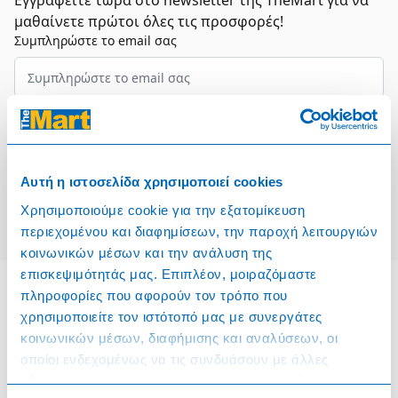
Εγγραφείτε τώρα στο newsletter της TheMart για να
μαθαίνετε πρώτοι όλες τις προσφορές!
Συμπληρώστε το email σας
Επιλέξτε τον τομέα σας
Συμφωνώ και αποδέχομαι τους
Όρους Χρήσης
Αυτή η ιστοσελίδα χρησιμοποιεί cookies
Εγγραφή
Χρησιμοποιούμε cookie για την εξατομίκευση
περιεχομένου και διαφημίσεων, την παροχή λειτουργιών
κοινωνικών μέσων και την ανάλυση της
επισκεψιμότητάς μας. Επιπλέον, μοιραζόμαστε
πληροφορίες που αφορούν τον τρόπο που
χρησιμοποιείτε τον ιστότοπό μας με συνεργάτες
Πληροφορίες
κοινωνικών μέσων, διαφήμισης και αναλύσεων, οι
οποίοι ενδεχομένως να τις συνδυάσουν με άλλες
Όροι & Προϋποθέσεις
πληροφορίες που τους έχετε παραχωρήσει ή τις οποίες