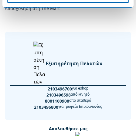
Απασχόληση στη The Mart
Εξυπηρέτηση Πελατών
για eshop
2103496700
από κινητό
2103496598
από σταθερό
8001100900
για Γραφείο Επικοινωνίας
2103496800
Ακολουθήστε μας