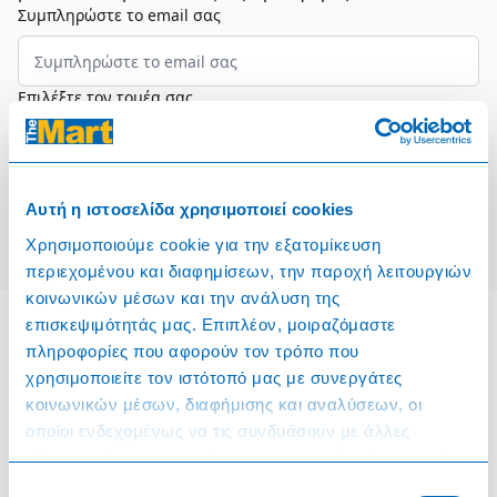
Συμπληρώστε το email σας
Επιλέξτε τον τομέα σας
Συμφωνώ και αποδέχομαι τους
Όρους Χρήσης
Αυτή η ιστοσελίδα χρησιμοποιεί cookies
Εγγραφή
Χρησιμοποιούμε cookie για την εξατομίκευση
περιεχομένου και διαφημίσεων, την παροχή λειτουργιών
κοινωνικών μέσων και την ανάλυση της
επισκεψιμότητάς μας. Επιπλέον, μοιραζόμαστε
πληροφορίες που αφορούν τον τρόπο που
Πληροφορίες
χρησιμοποιείτε τον ιστότοπό μας με συνεργάτες
κοινωνικών μέσων, διαφήμισης και αναλύσεων, οι
Όροι & Προϋποθέσεις
οποίοι ενδεχομένως να τις συνδυάσουν με άλλες
πληροφορίες που τους έχετε παραχωρήσει ή τις οποίες
Πολιτική Cookies
έχουν συλλέξει σε σχέση με την από μέρους σας χρήση
Επιλογή