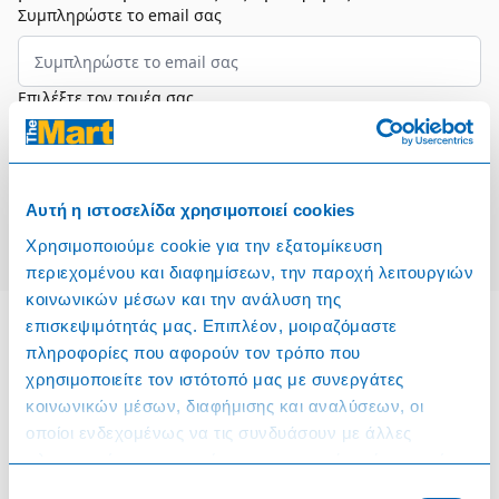
Συμπληρώστε το email σας
Επιλέξτε τον τομέα σας
Συμφωνώ και αποδέχομαι τους
Όρους Χρήσης
Αυτή η ιστοσελίδα χρησιμοποιεί cookies
Εγγραφή
Χρησιμοποιούμε cookie για την εξατομίκευση
περιεχομένου και διαφημίσεων, την παροχή λειτουργιών
κοινωνικών μέσων και την ανάλυση της
επισκεψιμότητάς μας. Επιπλέον, μοιραζόμαστε
πληροφορίες που αφορούν τον τρόπο που
Πληροφορίες
χρησιμοποιείτε τον ιστότοπό μας με συνεργάτες
κοινωνικών μέσων, διαφήμισης και αναλύσεων, οι
Όροι & Προϋποθέσεις
οποίοι ενδεχομένως να τις συνδυάσουν με άλλες
πληροφορίες που τους έχετε παραχωρήσει ή τις οποίες
Πολιτική Cookies
έχουν συλλέξει σε σχέση με την από μέρους σας χρήση
Επιλογή