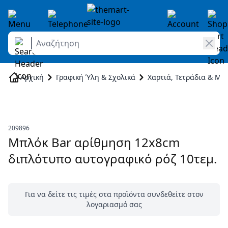
Αναζήτηση
Skip to Content
Αρχική
Γραφική Ύλη & Σχολικά
Χαρτιά, Τετράδια & Μπ
209896
Μπλόκ Bar αρίθμηση 12x8cm
διπλότυπο αυτογραφικό ρόζ 10τεμ.
Για να δείτε τις τιμές στα προϊόντα συνδεθείτε στον
λογαριασμό σας