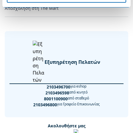
Απασχόληση στη The Mart
Εξυπηρέτηση Πελατών
για eshop
2103496700
από κινητό
2103496598
από σταθερό
8001100900
για Γραφείο Επικοινωνίας
2103496800
Ακολουθήστε μας