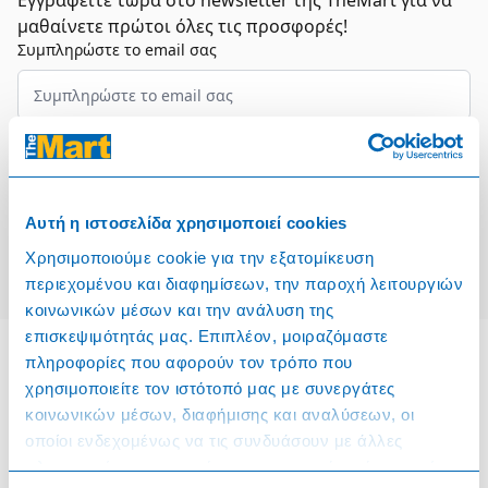
Εγγραφείτε τώρα στο newsletter της TheMart για να
μαθαίνετε πρώτοι όλες τις προσφορές!
Συμπληρώστε το email σας
Επιλέξτε τον τομέα σας
Συμφωνώ και αποδέχομαι τους
Όρους Χρήσης
Αυτή η ιστοσελίδα χρησιμοποιεί cookies
Εγγραφή
Χρησιμοποιούμε cookie για την εξατομίκευση
περιεχομένου και διαφημίσεων, την παροχή λειτουργιών
κοινωνικών μέσων και την ανάλυση της
επισκεψιμότητάς μας. Επιπλέον, μοιραζόμαστε
πληροφορίες που αφορούν τον τρόπο που
χρησιμοποιείτε τον ιστότοπό μας με συνεργάτες
Πληροφορίες
κοινωνικών μέσων, διαφήμισης και αναλύσεων, οι
οποίοι ενδεχομένως να τις συνδυάσουν με άλλες
Όροι & Προϋποθέσεις
πληροφορίες που τους έχετε παραχωρήσει ή τις οποίες