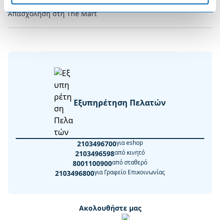
Απασχόληση στη The Mart
Εξυπηρέτηση Πελατών
για eshop
2103496700
από κινητό
2103496598
από σταθερό
8001100900
για Γραφείο Επικοινωνίας
2103496800
Ακολουθήστε μας