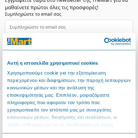
Εγγραφείτε τώρα στο newsletter της TheMart για να
μαθαίνετε πρώτοι όλες τις προσφορές!
Συμπληρώστε το email σας
Επιλέξτε τον τομέα σας
Συμφωνώ και αποδέχομαι τους
Όρους Χρήσης
Αυτή η ιστοσελίδα χρησιμοποιεί cookies
Εγγραφή
Χρησιμοποιούμε cookie για την εξατομίκευση
περιεχομένου και διαφημίσεων, την παροχή λειτουργιών
κοινωνικών μέσων και την ανάλυση της
επισκεψιμότητάς μας. Επιπλέον, μοιραζόμαστε
πληροφορίες που αφορούν τον τρόπο που
χρησιμοποιείτε τον ιστότοπό μας με συνεργάτες
Πληροφορίες
κοινωνικών μέσων, διαφήμισης και αναλύσεων, οι
οποίοι ενδεχομένως να τις συνδυάσουν με άλλες
Όροι & Προϋποθέσεις
πληροφορίες που τους έχετε παραχωρήσει ή τις οποίες