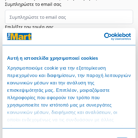
Συμπληρώστε το email σας
Επιλέξτε τον τομέα σας
Συμφωνώ και αποδέχομαι τους
Όρους Χρήσης
Αυτή η ιστοσελίδα χρησιμοποιεί cookies
Εγγραφή
Χρησιμοποιούμε cookie για την εξατομίκευση
περιεχομένου και διαφημίσεων, την παροχή λειτουργιών
κοινωνικών μέσων και την ανάλυση της
επισκεψιμότητάς μας. Επιπλέον, μοιραζόμαστε
πληροφορίες που αφορούν τον τρόπο που
Πληροφορίες
χρησιμοποιείτε τον ιστότοπό μας με συνεργάτες
κοινωνικών μέσων, διαφήμισης και αναλύσεων, οι
Όροι & Προϋποθέσεις
οποίοι ενδεχομένως να τις συνδυάσουν με άλλες
πληροφορίες που τους έχετε παραχωρήσει ή τις οποίες
Πολιτική Cookies
έχουν συλλέξει σε σχέση με την από μέρους σας χρήση
Επιλογή