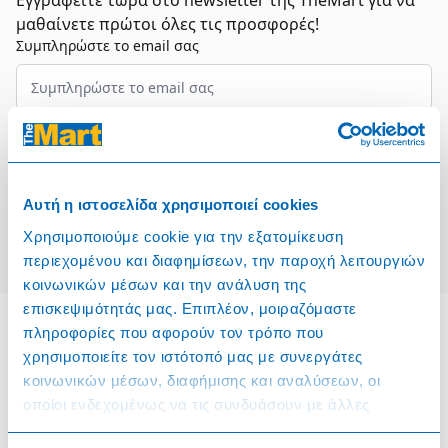
Εγγραφείτε τώρα στο newsletter της TheMart για να
μαθαίνετε πρώτοι όλες τις προσφορές!
Συμπληρώστε το email σας
Επιλέξτε τον τομέα σας
Συμφωνώ και αποδέχομαι τους
Όρους Χρήσης
Αυτή η ιστοσελίδα χρησιμοποιεί cookies
Εγγραφή
Χρησιμοποιούμε cookie για την εξατομίκευση
περιεχομένου και διαφημίσεων, την παροχή λειτουργιών
κοινωνικών μέσων και την ανάλυση της
επισκεψιμότητάς μας. Επιπλέον, μοιραζόμαστε
πληροφορίες που αφορούν τον τρόπο που
χρησιμοποιείτε τον ιστότοπό μας με συνεργάτες
Πληροφορίες
κοινωνικών μέσων, διαφήμισης και αναλύσεων, οι
οποίοι ενδεχομένως να τις συνδυάσουν με άλλες
Όροι & Προϋποθέσεις
πληροφορίες που τους έχετε παραχωρήσει ή τις οποίες