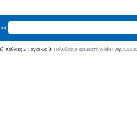
ους
ξ, Κούνιες & Παγκάκια
Πολυθρόνα κρεμαστή Wicker γκρί125x8