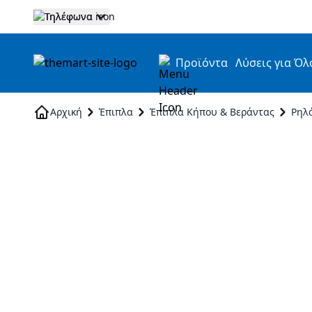
Τηλέφωνα
Προϊόντα
Λύσεις για Όλ
Skip to Content
Αρχική
Έπιπλα
Έπιπλα Κήπου & Βεράντας
Ρηλά