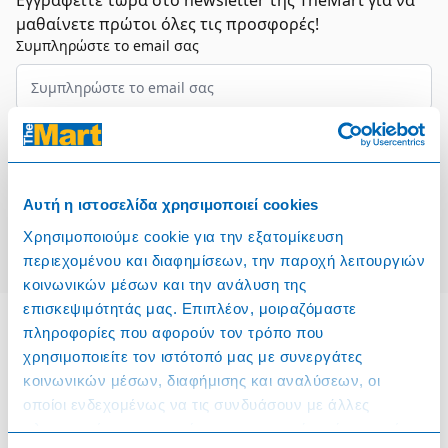
Εγγραφείτε τώρα στο newsletter της TheMart για να
μαθαίνετε πρώτοι όλες τις προσφορές!
Συμπληρώστε το email σας
Επιλέξτε τον τομέα σας
Συμφωνώ και αποδέχομαι τους
Όρους Χρήσης
Αυτή η ιστοσελίδα χρησιμοποιεί cookies
Εγγραφή
Χρησιμοποιούμε cookie για την εξατομίκευση
περιεχομένου και διαφημίσεων, την παροχή λειτουργιών
κοινωνικών μέσων και την ανάλυση της
επισκεψιμότητάς μας. Επιπλέον, μοιραζόμαστε
πληροφορίες που αφορούν τον τρόπο που
χρησιμοποιείτε τον ιστότοπό μας με συνεργάτες
Πληροφορίες
κοινωνικών μέσων, διαφήμισης και αναλύσεων, οι
οποίοι ενδεχομένως να τις συνδυάσουν με άλλες
Όροι & Προϋποθέσεις
πληροφορίες που τους έχετε παραχωρήσει ή τις οποίες