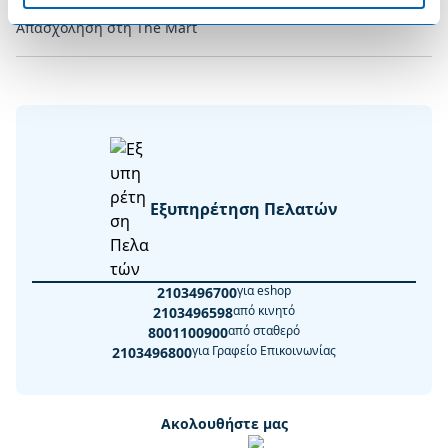
Απασχόληση στη The Mart
Εξυπηρέτηση Πελατών
για eshop
2103496700
από κινητό
2103496598
από σταθερό
8001100900
για Γραφείο Επικοινωνίας
2103496800
Ακολουθήστε μας