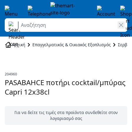
Αναζήτηση
Skip to Content
Αρχική
Επαγγελματικός & Οικιακός Εξοπλισμός
Σερβίρ
204960
PASABAHCE ποτήρι cocktail/μπύρας
Capri 12x38cl
Για να δείτε τις τιμές στα προϊόντα συνδεθείτε στον
λογαριασμό σας