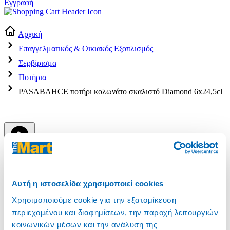
Εγγραφή
Αρχική
Επαγγελματικός & Οικιακός Εξοπλισμός
Σερβίρισμα
Ποτήρια
PASABAHCE ποτήρι κολωνάτο σκαλιστό Diamond 6x24,5cl
Αυτή η ιστοσελίδα χρησιμοποιεί cookies
Χρησιμοποιούμε cookie για την εξατομίκευση
204943
περιεχομένου και διαφημίσεων, την παροχή λειτουργιών
PASABAHCE ποτήρι κολωνάτο σκαλιστό
κοινωνικών μέσων και την ανάλυση της