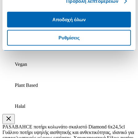
Προβολή λεπτομερειών
Κατεψυγμένο
Αποδοχή όλων
Χωρίς Λακτόζη
Ρυθμίσεις
Βιολογικό
Vegan
Plant Based
Halal
PASABAHCE ποτήρι κολωνάτο σκαλιστό Diamond 6x24,5cl
Γυάλινο ποτήρι υψηλής αισθητικής και ανθεκτικότητας, ιδανικό για
επαγγελματικούς χώρους εστίασης. Χαρακτηριστικά Είδος: ποτήρι