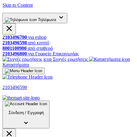
Skip to Content
Τηλέφωνα
2103496700
για
eshop
2103496598
από
κινητό
8001100900
από
σταθερό
2103496800
για
Γραφείο
Επικοινωνίας
Συχνές ερωτήσεις
Καταστήματα
2103496598
Σύνδεση
/
Εγγραφή