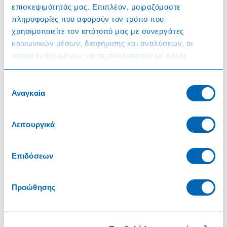
επισκεψιμότητάς μας. Επιπλέον, μοιραζόμαστε
Diamond 6x24,5cl
πληροφορίες που αφορούν τον τρόπο που
χρησιμοποιείτε τον ιστότοπό μας με συνεργάτες
Για να δείτε τις τιμές στα προϊόντα συνδεθείτε στον λογαριασμό
σας
κοινωνικών μέσων, διαφήμισης και αναλύσεων, οι
Συνδεθείτε
οποίοι ενδεχομένως να τις συνδυάσουν με άλλες
Σήμανση
πληροφορίες που τους έχετε παραχωρήσει ή τις οποίες
έχουν συλλέξει σε σχέση με την από μέρους σας χρήση
Επιλογή
των υπηρεσιών τους.
Αναγκαία
συγκατάθεσης
Επεξήγηση σήμανσης
Λειτουργικά
Επιδόσεων
Αποκλειστικά στην TheMart
Προώθησης
Χωρίς Γλουτένη