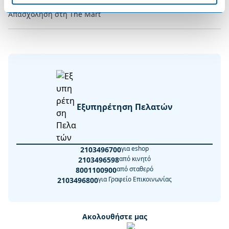
Απασχόληση στη The Mart
Εξυπηρέτηση Πελατών
για eshop
2103496700
από κινητό
2103496598
από σταθερό
8001100900
για Γραφείο Επικοινωνίας
2103496800
Ακολουθήστε μας