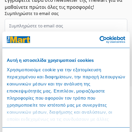
Εγγραφείτε τώρα στο newsletter της TheMart για να
μαθαίνετε πρώτοι όλες τις προσφορές!
Συμπληρώστε το email σας
Επιλέξτε τον τομέα σας
Συμφωνώ και αποδέχομαι τους
Όρους Χρήσης
Αυτή η ιστοσελίδα χρησιμοποιεί cookies
Εγγραφή
Χρησιμοποιούμε cookie για την εξατομίκευση
περιεχομένου και διαφημίσεων, την παροχή λειτουργιών
κοινωνικών μέσων και την ανάλυση της
επισκεψιμότητάς μας. Επιπλέον, μοιραζόμαστε
πληροφορίες που αφορούν τον τρόπο που
χρησιμοποιείτε τον ιστότοπό μας με συνεργάτες
Πληροφορίες
κοινωνικών μέσων, διαφήμισης και αναλύσεων, οι
οποίοι ενδεχομένως να τις συνδυάσουν με άλλες
Όροι & Προϋποθέσεις
πληροφορίες που τους έχετε παραχωρήσει ή τις οποίες