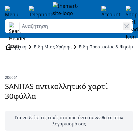
Αναζήτηση
Skip to Content
Αρχική
Είδη Μιας Χρήσης
Είδη Προστασίας & Ψησίμα
206661
SANITAS αντικολλητικό χαρτί
30φύλλα
Για να δείτε τις τιμές στα προϊόντα συνδεθείτε στον
λογαριασμό σας