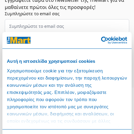
Εγγραφείτε τώρα στο newsletter της TheMart για να
μαθαίνετε πρώτοι όλες τις προσφορές!
Συμπληρώστε το email σας
Επιλέξτε τον τομέα σας
Συμφωνώ και αποδέχομαι τους
Όρους Χρήσης
Αυτή η ιστοσελίδα χρησιμοποιεί cookies
Εγγραφή
Χρησιμοποιούμε cookie για την εξατομίκευση
περιεχομένου και διαφημίσεων, την παροχή λειτουργιών
κοινωνικών μέσων και την ανάλυση της
επισκεψιμότητάς μας. Επιπλέον, μοιραζόμαστε
πληροφορίες που αφορούν τον τρόπο που
χρησιμοποιείτε τον ιστότοπό μας με συνεργάτες
Πληροφορίες
κοινωνικών μέσων, διαφήμισης και αναλύσεων, οι
οποίοι ενδεχομένως να τις συνδυάσουν με άλλες
Όροι & Προϋποθέσεις
πληροφορίες που τους έχετε παραχωρήσει ή τις οποίες