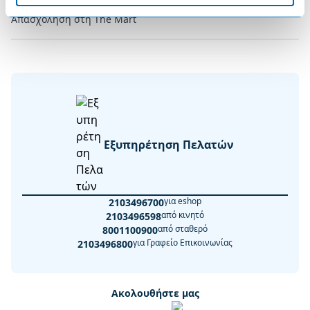
Απασχόληση στη The Mart
Εξυπηρέτηση Πελατών
για eshop
2103496700
από κινητό
2103496598
από σταθερό
8001100900
για Γραφείο Επικοινωνίας
2103496800
Ακολουθήστε μας