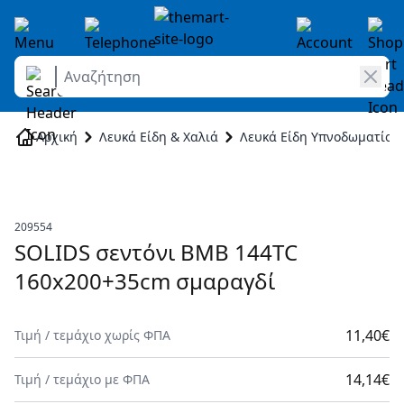
Αναζήτηση
Skip to Content
Αρχική
Λευκά Είδη & Χαλιά
Λευκά Είδη Υπνοδωματίου
209554
SOLIDS σεντόνι BMB 144TC
160x200+35cm σμαραγδί
11,40€
Τιμή
/
τεμάχιο
χωρίς ΦΠΑ
14,14€
Τιμή
/
τεμάχιο
με ΦΠΑ