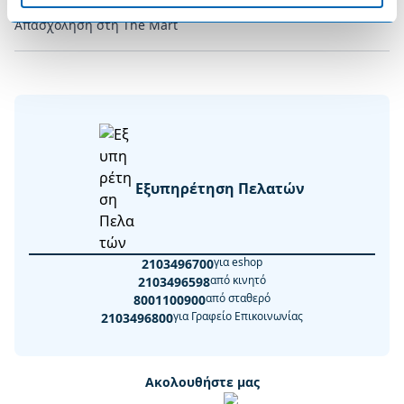
Απασχόληση στη The Mart
Εξυπηρέτηση Πελατών
για eshop
2103496700
από κινητό
2103496598
από σταθερό
8001100900
για Γραφείο Επικοινωνίας
2103496800
Ακολουθήστε μας