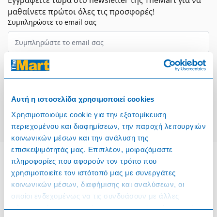
Εγγραφείτε τώρα στο newsletter της TheMart για να
μαθαίνετε πρώτοι όλες τις προσφορές!
Συμπληρώστε το email σας
Επιλέξτε τον τομέα σας
Συμφωνώ και αποδέχομαι τους
Όρους Χρήσης
Αυτή η ιστοσελίδα χρησιμοποιεί cookies
Εγγραφή
Χρησιμοποιούμε cookie για την εξατομίκευση
περιεχομένου και διαφημίσεων, την παροχή λειτουργιών
κοινωνικών μέσων και την ανάλυση της
επισκεψιμότητάς μας. Επιπλέον, μοιραζόμαστε
πληροφορίες που αφορούν τον τρόπο που
χρησιμοποιείτε τον ιστότοπό μας με συνεργάτες
Πληροφορίες
κοινωνικών μέσων, διαφήμισης και αναλύσεων, οι
οποίοι ενδεχομένως να τις συνδυάσουν με άλλες
Όροι & Προϋποθέσεις
πληροφορίες που τους έχετε παραχωρήσει ή τις οποίες