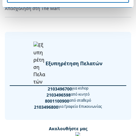
Απασχόληση στη The Mart
Εξυπηρέτηση Πελατών
για eshop
2103496700
από κινητό
2103496598
από σταθερό
8001100900
για Γραφείο Επικοινωνίας
2103496800
Ακολουθήστε μας