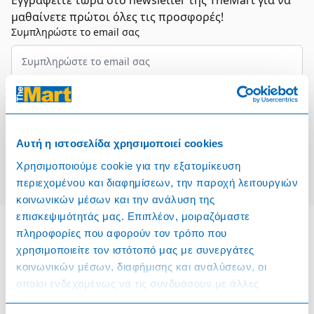
Εγγραφείτε τώρα στο newsletter της TheMart για να
μαθαίνετε πρώτοι όλες τις προσφορές!
Συμπληρώστε το email σας
Επιλέξτε τον τομέα σας
Συμφωνώ και αποδέχομαι τους
Όρους Χρήσης
Αυτή η ιστοσελίδα χρησιμοποιεί cookies
Εγγραφή
Χρησιμοποιούμε cookie για την εξατομίκευση
περιεχομένου και διαφημίσεων, την παροχή λειτουργιών
κοινωνικών μέσων και την ανάλυση της
επισκεψιμότητάς μας. Επιπλέον, μοιραζόμαστε
πληροφορίες που αφορούν τον τρόπο που
χρησιμοποιείτε τον ιστότοπό μας με συνεργάτες
Πληροφορίες
κοινωνικών μέσων, διαφήμισης και αναλύσεων, οι
οποίοι ενδεχομένως να τις συνδυάσουν με άλλες
Όροι & Προϋποθέσεις
πληροφορίες που τους έχετε παραχωρήσει ή τις οποίες