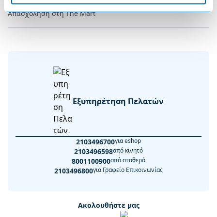
Απασχόληση στη The Mart
Εξυπηρέτηση Πελατών
για eshop
2103496700
από κινητό
2103496598
από σταθερό
8001100900
για Γραφείο Επικοινωνίας
2103496800
Ακολουθήστε μας