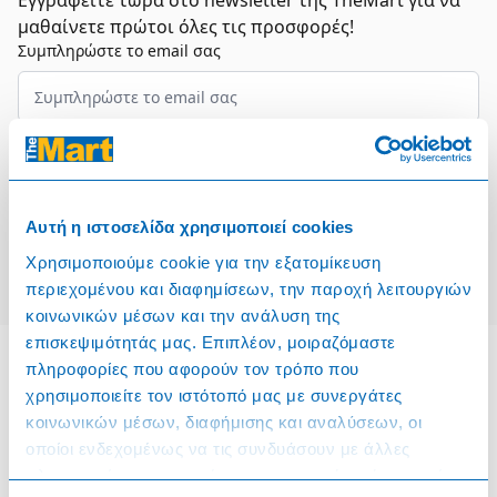
Εγγραφείτε τώρα στο newsletter της TheMart για να
μαθαίνετε πρώτοι όλες τις προσφορές!
Συμπληρώστε το email σας
Επιλέξτε τον τομέα σας
Συμφωνώ και αποδέχομαι τους
Όρους Χρήσης
Αυτή η ιστοσελίδα χρησιμοποιεί cookies
Εγγραφή
Χρησιμοποιούμε cookie για την εξατομίκευση
περιεχομένου και διαφημίσεων, την παροχή λειτουργιών
κοινωνικών μέσων και την ανάλυση της
επισκεψιμότητάς μας. Επιπλέον, μοιραζόμαστε
πληροφορίες που αφορούν τον τρόπο που
χρησιμοποιείτε τον ιστότοπό μας με συνεργάτες
Πληροφορίες
κοινωνικών μέσων, διαφήμισης και αναλύσεων, οι
οποίοι ενδεχομένως να τις συνδυάσουν με άλλες
Όροι & Προϋποθέσεις
πληροφορίες που τους έχετε παραχωρήσει ή τις οποίες