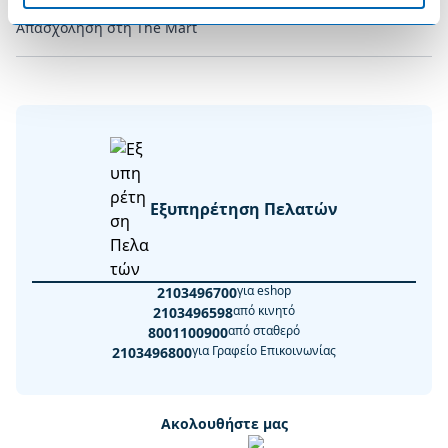
Απασχόληση στη The Mart
Εξυπηρέτηση Πελατών
για eshop
2103496700
από κινητό
2103496598
από σταθερό
8001100900
για Γραφείο Επικοινωνίας
2103496800
Ακολουθήστε μας