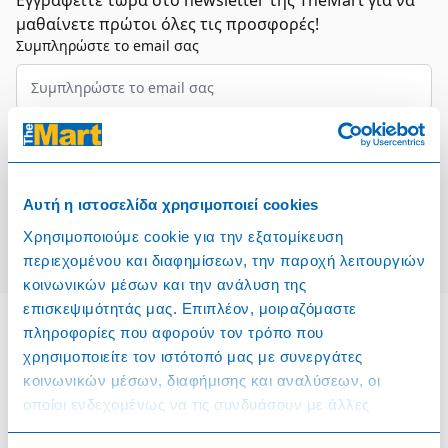
Εγγραφείτε τώρα στο newsletter της TheMart για να
μαθαίνετε πρώτοι όλες τις προσφορές!
Συμπληρώστε το email σας
Επιλέξτε τον τομέα σας
Συμφωνώ και αποδέχομαι τους
Όρους Χρήσης
Αυτή η ιστοσελίδα χρησιμοποιεί cookies
Εγγραφή
Χρησιμοποιούμε cookie για την εξατομίκευση
περιεχομένου και διαφημίσεων, την παροχή λειτουργιών
κοινωνικών μέσων και την ανάλυση της
επισκεψιμότητάς μας. Επιπλέον, μοιραζόμαστε
πληροφορίες που αφορούν τον τρόπο που
χρησιμοποιείτε τον ιστότοπό μας με συνεργάτες
Πληροφορίες
κοινωνικών μέσων, διαφήμισης και αναλύσεων, οι
οποίοι ενδεχομένως να τις συνδυάσουν με άλλες
Όροι & Προϋποθέσεις
πληροφορίες που τους έχετε παραχωρήσει ή τις οποίες