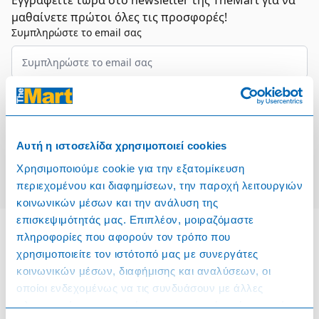
Εγγραφείτε τώρα στο newsletter της TheMart για να
μαθαίνετε πρώτοι όλες τις προσφορές!
Συμπληρώστε το email σας
Επιλέξτε τον τομέα σας
Συμφωνώ και αποδέχομαι τους
Όρους Χρήσης
Αυτή η ιστοσελίδα χρησιμοποιεί cookies
Εγγραφή
Χρησιμοποιούμε cookie για την εξατομίκευση
περιεχομένου και διαφημίσεων, την παροχή λειτουργιών
κοινωνικών μέσων και την ανάλυση της
επισκεψιμότητάς μας. Επιπλέον, μοιραζόμαστε
πληροφορίες που αφορούν τον τρόπο που
χρησιμοποιείτε τον ιστότοπό μας με συνεργάτες
Πληροφορίες
κοινωνικών μέσων, διαφήμισης και αναλύσεων, οι
οποίοι ενδεχομένως να τις συνδυάσουν με άλλες
Όροι & Προϋποθέσεις
πληροφορίες που τους έχετε παραχωρήσει ή τις οποίες