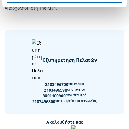
Απασχόληση στη The Mart
Εξυπηρέτηση Πελατών
για eshop
2103496700
από κινητό
2103496598
από σταθερό
8001100900
για Γραφείο Επικοινωνίας
2103496800
Ακολουθήστε μας