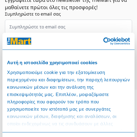
Εγγραφείτε τώρα στο newsletter της TheMart για να
μαθαίνετε πρώτοι όλες τις προσφορές!
Συμπληρώστε το email σας
Επιλέξτε τον τομέα σας
Συμφωνώ και αποδέχομαι τους
Όρους Χρήσης
Αυτή η ιστοσελίδα χρησιμοποιεί cookies
Εγγραφή
Χρησιμοποιούμε cookie για την εξατομίκευση
περιεχομένου και διαφημίσεων, την παροχή λειτουργιών
κοινωνικών μέσων και την ανάλυση της
επισκεψιμότητάς μας. Επιπλέον, μοιραζόμαστε
πληροφορίες που αφορούν τον τρόπο που
χρησιμοποιείτε τον ιστότοπό μας με συνεργάτες
Πληροφορίες
κοινωνικών μέσων, διαφήμισης και αναλύσεων, οι
οποίοι ενδεχομένως να τις συνδυάσουν με άλλες
Όροι & Προϋποθέσεις
πληροφορίες που τους έχετε παραχωρήσει ή τις οποίες