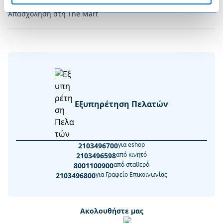
Απασχόληση στη The Mart
Εξυπηρέτηση Πελατών
για eshop
2103496700
από κινητό
2103496598
από σταθερό
8001100900
για Γραφείο Επικοινωνίας
2103496800
Ακολουθήστε μας