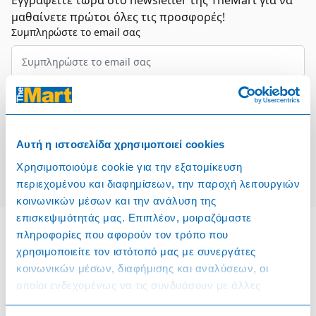
Εγγραφείτε τώρα στο newsletter της TheMart για να
μαθαίνετε πρώτοι όλες τις προσφορές!
Συμπληρώστε το email σας
Επιλέξτε τον τομέα σας
Συμφωνώ και αποδέχομαι τους
Όρους Χρήσης
Αυτή η ιστοσελίδα χρησιμοποιεί cookies
Εγγραφή
Χρησιμοποιούμε cookie για την εξατομίκευση
περιεχομένου και διαφημίσεων, την παροχή λειτουργιών
κοινωνικών μέσων και την ανάλυση της
επισκεψιμότητάς μας. Επιπλέον, μοιραζόμαστε
πληροφορίες που αφορούν τον τρόπο που
χρησιμοποιείτε τον ιστότοπό μας με συνεργάτες
Πληροφορίες
κοινωνικών μέσων, διαφήμισης και αναλύσεων, οι
οποίοι ενδεχομένως να τις συνδυάσουν με άλλες
Όροι & Προϋποθέσεις
πληροφορίες που τους έχετε παραχωρήσει ή τις οποίες