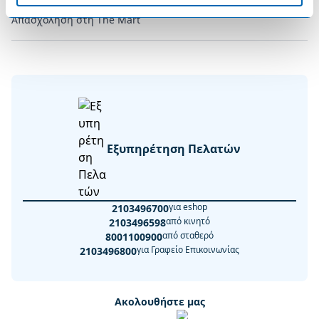
Απασχόληση στη The Mart
Εξυπηρέτηση Πελατών
για eshop
2103496700
από κινητό
2103496598
από σταθερό
8001100900
για Γραφείο Επικοινωνίας
2103496800
Ακολουθήστε μας