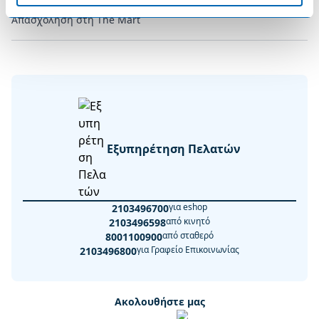
Απασχόληση στη The Mart
Εξυπηρέτηση Πελατών
για eshop
2103496700
από κινητό
2103496598
από σταθερό
8001100900
για Γραφείο Επικοινωνίας
2103496800
Ακολουθήστε μας