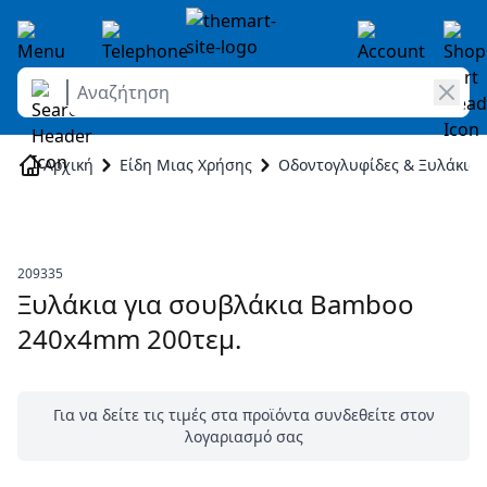
Αναζήτηση
Skip to Content
Αρχική
Είδη Μιας Χρήσης
Οδοντογλυφίδες & Ξυλάκια
209335
Ξυλάκια για σουβλάκια Bamboo
240x4mm 200τεμ.
Για να δείτε τις τιμές στα προϊόντα συνδεθείτε στον
λογαριασμό σας