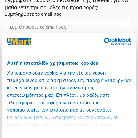
Εγγραφείτε τώρα στο newsletter της TheMart για να
μαθαίνετε πρώτοι όλες τις προσφορές!
Συμπληρώστε το email σας
Επιλέξτε τον τομέα σας
Συμφωνώ και αποδέχομαι τους
Όρους Χρήσης
Αυτή η ιστοσελίδα χρησιμοποιεί cookies
Εγγραφή
Χρησιμοποιούμε cookie για την εξατομίκευση
περιεχομένου και διαφημίσεων, την παροχή λειτουργιών
κοινωνικών μέσων και την ανάλυση της
επισκεψιμότητάς μας. Επιπλέον, μοιραζόμαστε
πληροφορίες που αφορούν τον τρόπο που
χρησιμοποιείτε τον ιστότοπό μας με συνεργάτες
Πληροφορίες
κοινωνικών μέσων, διαφήμισης και αναλύσεων, οι
οποίοι ενδεχομένως να τις συνδυάσουν με άλλες
Όροι & Προϋποθέσεις
πληροφορίες που τους έχετε παραχωρήσει ή τις οποίες