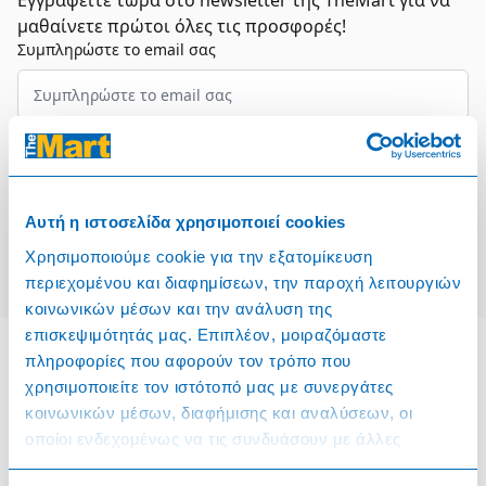
Εγγραφείτε τώρα στο newsletter της TheMart για να
μαθαίνετε πρώτοι όλες τις προσφορές!
Συμπληρώστε το email σας
Επιλέξτε τον τομέα σας
Συμφωνώ και αποδέχομαι τους
Όρους Χρήσης
Αυτή η ιστοσελίδα χρησιμοποιεί cookies
Εγγραφή
Χρησιμοποιούμε cookie για την εξατομίκευση
περιεχομένου και διαφημίσεων, την παροχή λειτουργιών
κοινωνικών μέσων και την ανάλυση της
επισκεψιμότητάς μας. Επιπλέον, μοιραζόμαστε
πληροφορίες που αφορούν τον τρόπο που
χρησιμοποιείτε τον ιστότοπό μας με συνεργάτες
Πληροφορίες
κοινωνικών μέσων, διαφήμισης και αναλύσεων, οι
οποίοι ενδεχομένως να τις συνδυάσουν με άλλες
Όροι & Προϋποθέσεις
πληροφορίες που τους έχετε παραχωρήσει ή τις οποίες