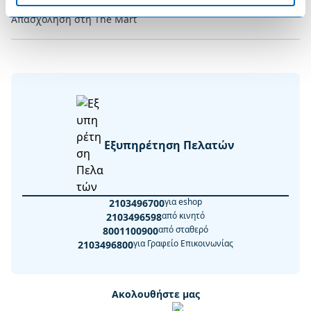
Απασχόληση στη The Mart
Εξυπηρέτηση Πελατών
για eshop
2103496700
από κινητό
2103496598
από σταθερό
8001100900
για Γραφείο Επικοινωνίας
2103496800
Ακολουθήστε μας